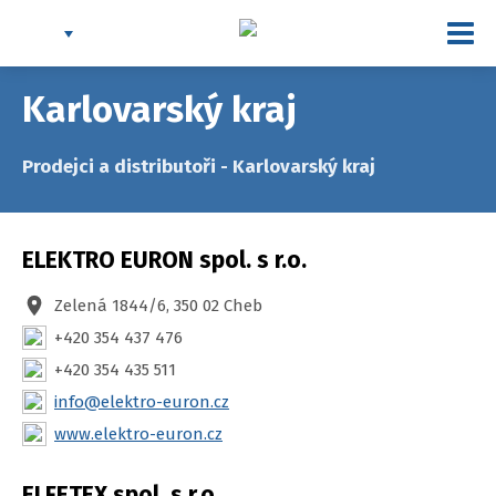
Togg
navi
Karlovarský kraj
Prodejci a distributoři - Karlovarský kraj
ELEKTRO EURON spol. s r.o.
Zelená 1844/6, 350 02 Cheb
+420 354 437 476
+420 354 435 511
info@elektro-euron.cz
www.elektro-euron.cz
ELFETEX spol. s r.o.