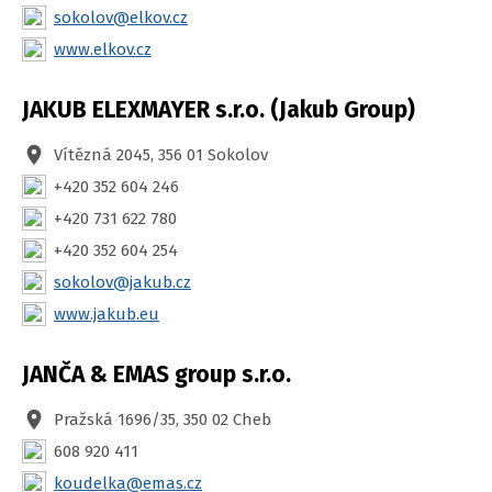
sokolov@elkov.cz
www.elkov.cz
JAKUB ELEXMAYER s.r.o. (Jakub Group)
Vítězná 2045, 356 01 Sokolov
+420 352 604 246
+420 731 622 780
+420 352 604 254
sokolov@jakub.cz
www.jakub.eu
JANČA & EMAS group s.r.o.
Pražská 1696/35, 350 02 Cheb
608 920 411
koudelka@emas.cz