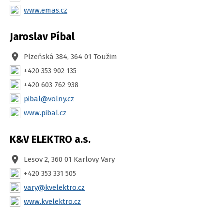
www.emas.cz
Jaroslav Píbal
Plzeňská 384, 364 01 Toužim
+420 353 902 135
+420 603 762 938
pibal@volny.cz
www.pibal.cz
K&V ELEKTRO a.s.
Lesov 2, 360 01 Karlovy Vary
+420 353 331 505
vary@kvelektro.cz
www.kvelektro.cz